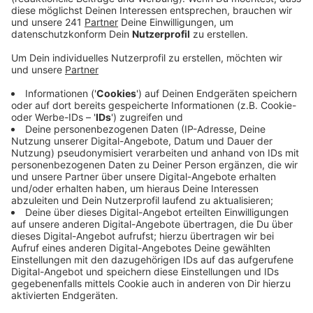
Veröffentlicht:
Freitag, 12.07.2024 12:07
Anzeige
Innerhalb der Netzwerke können sich Fans zum
Beispiel über aktuelles Spielgeschehen austauschen
und Mitfahrgelegenheiten zu Spielen und Events
organisieren. Innerhalb von Deutschland gibt es bereits
acht weitere Netzwerke für die einzelnen Regionen.
Hier
findet ihr weitere Infos und Kontaktdaten zu den
Netzwerken.
Anzeige
Weitere Meldungen aus Leverkusen
Anzeige