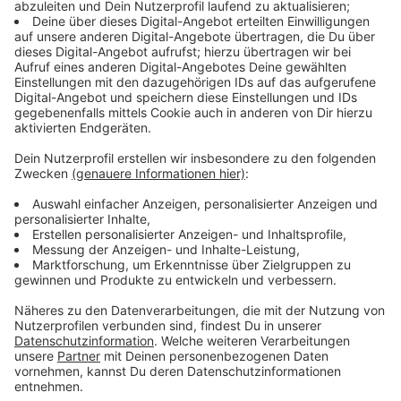
Elektrofahrzeuge ausgestattet. Ein weiterer Vorteil: In
vielen Bereichen können Briefe und Pakete jetzt
gemeinsam zugestellt werden. Das betrifft Haushalte
in sieben Leverkusener Stadtteilen, deren
Postleitzahlen auf
77
,
79
oder
81
enden.
Anzeige
180.000 Sendungen pro Woche
Anzeige
Rund 60 Zustellerinnen und Zusteller sortieren am
neuen Standort täglich Briefe und Pakete, bevor sie an
knapp 45.000 Haushalte ausgeliefert werden.
Insgesamt verteilt die Deutsche Post in Quettingen
nach eigenen Angaben rund
180.000 Sendungen pro