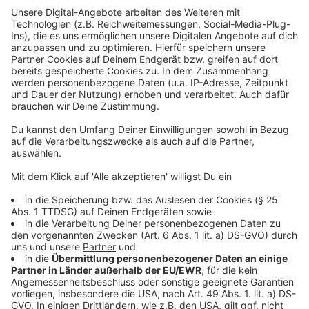
Woche
.
Der Standort in Wiesdorf bleibt weiterhin bestehen.
Perspektivisch sucht die Deutsche Post jedoch auch
dafür einen neuen Standort. Das Unternehmen
bezeichnet die Investition in Quettingen als wichtigen
Schritt für die Zukunft, da die Zahl der
Paketsendungen in den vergangenen Jahren deutlich
gestiegen ist.
Anzeige
Weitere Meldungen aus Leverkusen
Anzeige
Danke an alle Hitze-Helfer in Leverkusen
Leverkusener Hilfsangebot "Frühe Hilfen" feiert