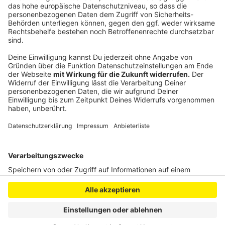
Jubiläum
CDU, SPD, FDP wollen Bürokratie in Leverkusen
abbauen
Anzeige
Anzeige
Anzeige
Anzeige