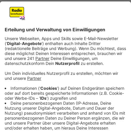
Veröffentlicht:
Donnerstag, 02.07.2026 06:09
Anzeige
Mehr Platz und schnellere Zustellung
Anzeige
Bereits seit Ende Februar arbeitet die Deutsche Post
vom neuen Standort in der Fixheide aus, jetzt ist das
Verteilzentrum auch offiziell eröffnet worden. Der
neue Zustell-Stützpunkt ersetzt den bisherigen
Standort in Opladen, der inzwischen geschlossen
wurde. Nach Angaben der Post bietet das neue
Gebäude deutlich mehr Platz und bessere
Arbeitsbedingungen. Außerdem ist die gesamte Halle
ebenerdig und mit zahlreichen Lademöglichkeiten für