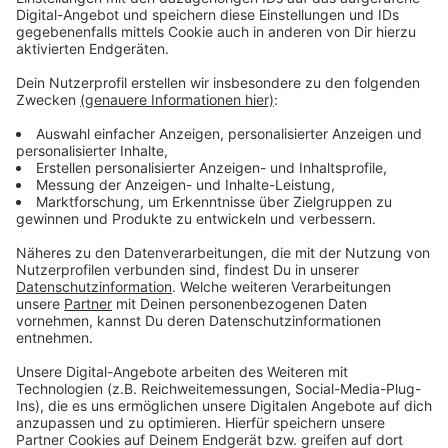
online
.
Anzeige
Weitere Meldungen aus Leverkusen
Anzeige
Klage wegen neuer Feuerwache in Leverkusen-
Opladen?
Große Leverkusener Flüchtlingsunterkunft steht
bereit
Mann aus Leverkusen mehrfach ohne Führerschein
unterwegs