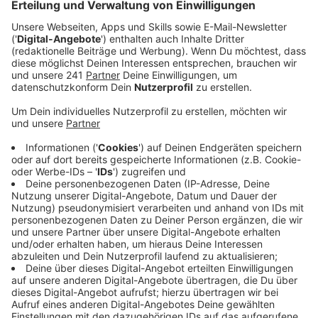
Veröffentlicht:
Montag, 05.06.2023 07:34
Anzeige
Das sind deutlich mehr freie Ausbildungsstellen als im
letzten Jahr zu dieser Zeit. Die Zahl der
Ausbildungssuchenden liegt aktuell etwas über den
gemeldeten offenen Stellen. Trotzdem appelliert die
Arbeitsagentur an alle, die noch suchen oder sich
vielleicht noch unsicher sind, was konkret zu ihnen
passt, die Beratungsangebote zu nutzen.
Die Berufsberatung und der Arbeitgeber-Service der
Agentur vor Ort stehen für Fragen zur Verfügung –
einfach anrufen oder über deren Internetseite einen
Beratungstermin vereinbaren. Möglichkeiten zur
telefonischen Berufsberatung gibt es unter der
kostenlosen Service-Hotline 0800 4 5555 00 oder