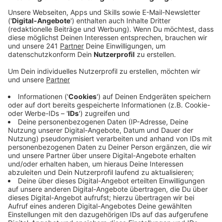
habe noch gute Chancen.
Veröffentlicht:
Donnerstag, 15.08.2024 05:54
Anzeige
In vielen Betrieben ist vor zwei Wochen das neue
Ausbildungsjahr gestartet. Aktuell gibt es noch einige
offene Stellen bei uns in der Stadt. Das berichtet die
Gewerkschaft IG Bau. Von den ursprünglich über 700
gemeldeten Azubistellen sei noch fast jede dritte
unbesetzt (Stand: 15.08.). Im Handwerk, im Handel
oder auch im Baugewerbe, so die IG Bau. Für diesen
Bereich wirbt die Gewerkschaft besonders. Gebaut
oder renoviert werde immer. Die Bauwirtschaft biete
also quasi eine Jobgarantie. Aber auch für andere
Branchen empfiehlt die Gewerkschaft, über eine
Berufsberatung Infos einzuholen oder auch direkt auf