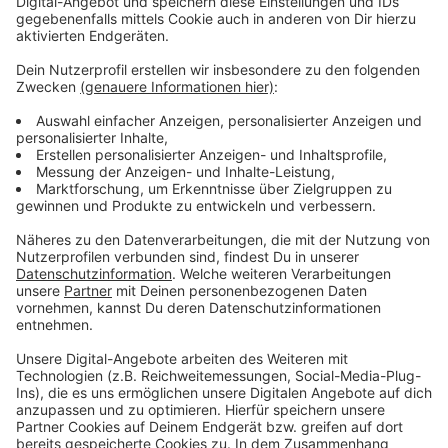
Betriebe zuzugehen. Der persönliche Eindruck sei oft
entscheidender als das Zeugnis.
Hier findet ihr eine Übersicht über offene
Ausbildungsplätze bei uns in der Stadt.
Anzeige
Weitere Meldungen aus Leverkusen
Anzeige
Leverkusen: Polizei kontrolliert vermehrt unter der
Stelze
Prozessstart nach Absturz von Lärmschutzwand bei
Leverkusen
Leverkusen: Hilfstransport in die Ukraine gestartet