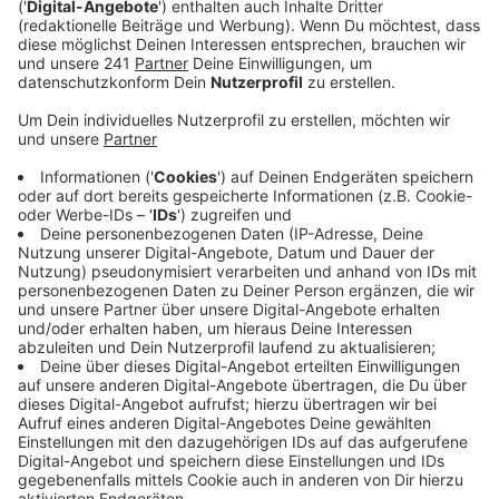
in unseren Wäldern, sagt unser Stadtförster.
Veröffentlicht:
Mittwoch, 18.01.2023 06:42
Anzeige
Jetzt geht es um die Frage, welche Baumarten neu
gepflanzt werden sollen. Klar ist für den Förster: sie
müssen einiges aushalten können. Nicht nur Hitze und
Trockenheit, sondern auch noch unbekannte
Schädlinge wie Pilze oder Insekten. Da gibt es laut
unserem Förster aktuell eine Handvoll Baumarten die
passen könnten, darunter auch Arten aus Nordamerika,
die hier noch nicht heimisch sind.
Anzeige