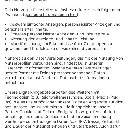
Weitere Meldungen aus Leverkusen
Anzeige
National Express betreibt RE1 noch bis 2033
Ärztekammer Nordrhein für Änderung der
Blutspenderegelung
Leverkusen berät über Hundefreilaufflächen
Anzeige