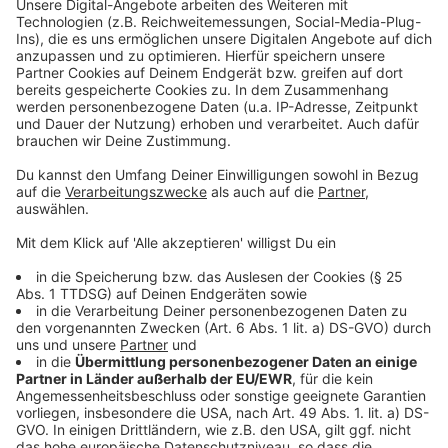
laufen auf Hochtouren.
Auf Anfrage von Radio Leverkusen betonte die
Werbegemeinschaft City Wiesdorf kürzlich, um die
Eröffnung der Aachener Filiale im ehemaligen Kaufhof-
Gebäude in Wiesdorf brauchen wir uns keine Sorgen
machen
.
Anzeige
Mehr Meldungen aus Leverkusen
Anzeige
Leverkusen Schlusslicht bei öffentlichen Ladesäulen
Schulstraßen könnten in Leverkusen Pilotprojekt
werden