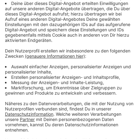
der Stadt Handlungsspielraum bei der Gestaltung der
City geben soll. Die Stadtpolitiker haben jetzt in einem
ersten Schritt den Weg für die diese Pläne frei
gemacht und der Gründung einer Gesellschaft
zugestimmt, die den Kauf umsetzen soll.
Anzeige
Perspektive für Aachener-Eröffnung in
Leverkusen
Anzeige
Würde ihr das ehemalige Kaufhaus-Gebäude gehören,
hätte die Stadt mehr Handlungsspielraum, um den
gesamten Bereich langfristig zu beleben. In das
Kaufhaus soll auch bald schon neues Leben ziehen –
die Vorbereitungen für die Aachener-Eröffnung hier