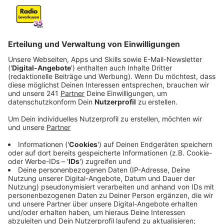
sein.
Veröffentlicht:
Montag, 13.11.2023 15:34
Anzeige
Das Kaufhof-Gebäude als zentraler Bereich für die
Umgestaltungspläne in Wiesdorf, davon hat
Leverkusens Oberbürgermeister Uwe Richrath in der
Sondersitzung am Montagnachmittag gesprochen:
Wir setzen hier das Geld ein, um
Stadtentwicklung wieder stattfinden zu lassen
und die Immobilie wieder der Stadtentwicklung
zuzuführen.
Das bestätigt die Spekulationen über den Kauf, der