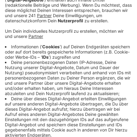
sollen sie mit ihren Autos nebeneinander gestoppt
und dann ein Rennen gestartet haben.
Veröffentlicht:
Dienstag, 20.06.2023 05:42
Anzeige
Laut Polizei waren sie mit bis zu 85 km/h unterwegs –
und das in einer 30er-Zone. Allerdings hatten
Zivilpolizisten das Ganze mit angesehen und hielten
die beiden 18- und 19-Jährigen an. Auf die beiden
jungen Männer warten jetzt Anzeigen, außerdem eine
längere Probezeit und der Führerschein ist wohl
erstmal wieder weg.
Anzeige