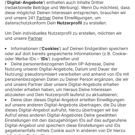
Veröffentlicht:
Freitag, 13.02.2026 06:50
Anzeige
Wetter als Grund?
Anzeige
Dass weniger Jecke unterwegs waren, könnte am
Wetter gelegen haben. Möglicherweise war das dann
auch der Grund für einen verhältnismäßig ruhigen
Einsatztag, so die Polizei. In unserer jecken
Nachbarstadt Köln war auch weniger los. Dort gab es
aber vereinzelt größere Vorfälle, bei denen die
Beamten dann doch ordentlich zu tun hatten.
Anzeige