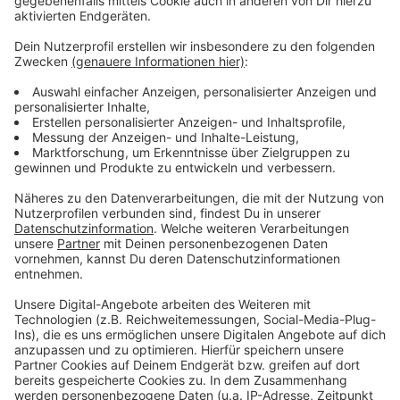
der Preiserhöhung ausgeschlossen.
Die ausführliche
Übersicht mit den neuen Preisen findet ihr hier.
Anzeige
Weitere Meldungen aus Leverkusen
Anzeige
VHS Leverkusen bildet neue Klimabotschafter aus
Feuerwehr Leverkusen in Wiesdorf im Einsatz
Schüler in Leverkusen bekommen das
Deutschlandticket zu günstigen Konditionen
Anzeige