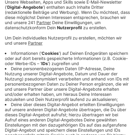
jetzt folgen die restlichen 2 Prozent.
Veröffentlicht:
Freitag, 30.06.2023 06:11
Anzeige
Damit werden die Tickets zwischen 10 Cent, zum
Beispiel bei Einzeltickets, bis hin zu 12 Euro bei
Monatstickets teurer. Grund für die Erhöhung sind die
extremen Preise in den Bereichen Energie, Personal
und Material, so der VRS. Einzeltickets für Kinder
zwischen 6 und 14 Jahren sind ab morgen allerdings
sogar günstiger. Der VRS strebt an, dass die
Kindertickets zukünftig immer genau die Hälfte der
Tickets für Erwachsene kosten. Dazu mussten sie
jetzt erst günstiger werden. Noch nicht entwertete
Tickets, deren Preis sich geändert hat, gelten noch bis
zum 30. September. Das Deutschlandticket ist von