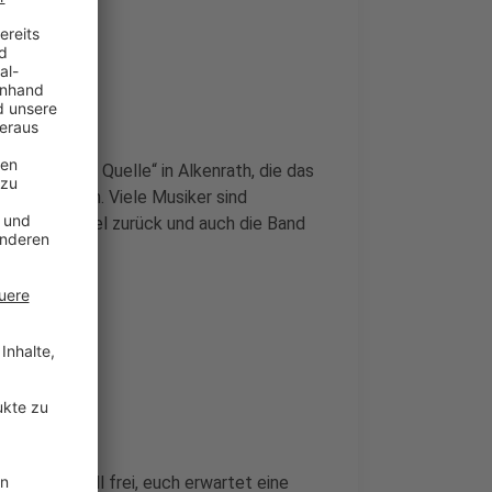
dtteile
arunter „Zur Quelle“ in Alkenrath, die das
 Gast hatten. Viele Musiker sind
t zum Beispiel zurück und auch die Band
stler
wieder überall frei, euch erwartet eine