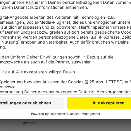
musikalische Bandbreite von Blues zur Rock, Funk und
Leverkusen Moderator Thomas Wagner wird wie imme
hat die EVL in diesem Jahr eine Selfie-Aktion geplant
Alle Infos zum Kneipenfestival und eine Karte mit all
Anzeige
Weiter Meldungen aus Leverkusen
Anzeige
Postgelände in Wiesdorf: Leverkusener Areal erwar
Wenige Cannabis-Verstöße in Leverkusen
Trockener März: So geht es dem Wald in Leverkusen
Anzeige