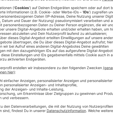
Festival über verschiedene Leverkusener Sta
Anzeige
Zwei Kneipen sind in diesem Jahr nicht mehr dabei – d
Festival vergangenes Jahr zum ersten Mal bei sich zu
inzwischen wiederkehrende Bekannte, Mr. B. Fetch is
"Zesamm" spielt wieder in der Telegraphenklause.
Anzeige
Kostenfreier Eintritt für viele Bands und Kün
Anzeige
Durch Sponsoren ist der Eintritt auch in diesem Jahr 