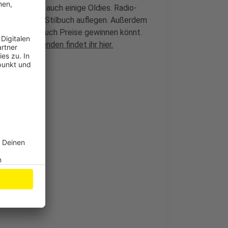
 Kölsch und auch einige Oldies. Radio-
r als DJ im Stilbuch auflegen. Außerdem
, bei der ihr auch Preise gewinnen könnt.
en Teilnehmenden findet ihr hier.
tet Neubau