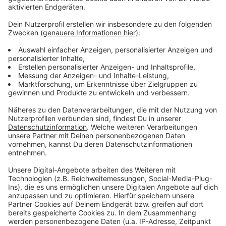
ist bei jungen Menschen sehr hoch.
Anzeige
Weitere Meldungen aus Leverkusen
Anzeige
Dach für neue Leverkusener Sporthalle wird
geschlossen
Leverkusener Winterdienst ist vorbereitet
Regensommer als Atempause für Leverkusener Wald
Anzeige