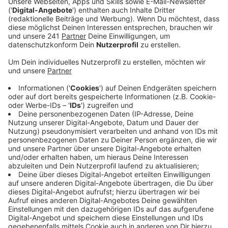
Veröffentlicht:
Montag, 27.11.2023 06:43
Anzeige
Die durchschnittliche Zahl von Krankenscheinen
wegen psychischer Erkrankungen bei uns in der Stadt
liegt bei 2,25 und damit nur knapp unter dem
Durchschnitt im Rheinland. Und der erreicht aktuell
einen neuen Negativrekord. Die Anzahl der
Krankenscheine für Atemwegserkrankungen oder
Magen-Darm zum Beispiel sind dabei laut AOK nur
geringfügig verändert. Der Anteil der Krankenscheine
wegen seelischer Leiden hingegen hat sich in den
vergangenen zehn Jahren nahezu verdoppelt. Die AOK
sieht darin jedoch auch etwas Positives: Psychische
Erkrankungen sind für die jüngere Generation kein Tabu
mehr. Die Bereitschaft, sich Unterstützung zu suchen,