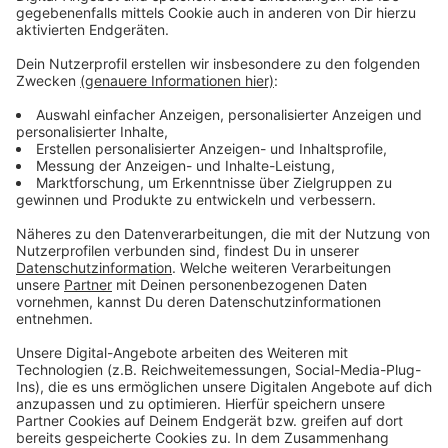
dunkelbraune Locken haben. Hinweise zur Identität
oder dem Aufenthaltsort der Gesuchten nimmt das
Kriminalkommissariat 14 unter der Rufnummer 0221
229-0 oder
per E-Mail
entgegen.
Anzeige
Weitere Meldungen aus Leverkusen
Anzeige
Diskussionen um Galeria-Nachfolge in Leverkusen
Über 500 Einträge bei Leverkusener Mängelmelder
Klinikum Leverkusen: Versorgung trotz Streik
gewährleistet