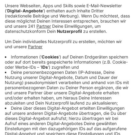
unter einem Vorwand angesprochen haben. Dann
sollen sie ihm angedroht haben, ihn zu schlagen,
wenn er sich nicht nach Geld durchsuchen lassen
würde. Das Duo flüchtete anschließend mit einer
geringen Menge Bargeld.
Veröffentlicht:
Mittwoch, 15.03.2023 13:24
Anzeige
Polizei sucht nach Zeugen
Anzeige
Beide Täter sollen etwa 1,65 Meter groß gewesen
sein und einen dunklen Teint haben. Einer soll dunkle
Kleidung getragen und kurze Haare haben. Sein etwas
kleinerer Komplize soll blaue Kleidung getragen und