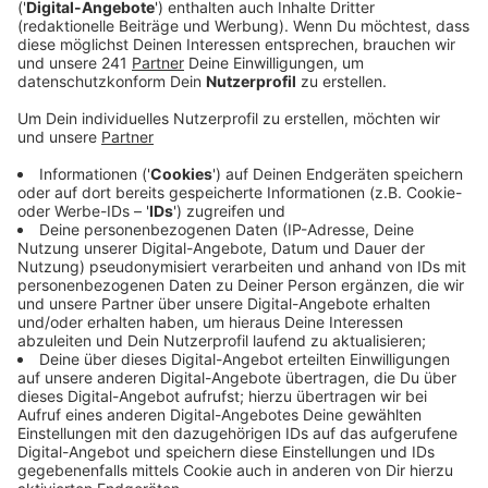
Anzeige
Dabei ging es unter anderem um die Einhaltung des
Jugendschutzes, aber auch Verstöße gegen das
Verpackungsgesetz und falsche Preisangaben wurden
festgestellt. In den meisten Fällen wurden Bußgelder
verhängt und Strafverfahren wegen unter anderem
Steuerhinterziehung eingeleitet. Eine Person wurde
aber auch durch die Polizei in Gewahrsam genommen.
Unterstützt wurde der Kommunale Ordnungsdienst
von Zoll, Polizei, der Ausländerbehörde und dem
Landesamt zur Bekämpfung der Finanzkriminalität in
NRW.
Anzeige