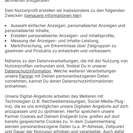
Weitere Meldungen aus Leverkusen
Anzeige
Komisches Geräusch in Leverkusen: INEOS reißt
Anwohner aus dem Schlaf
Leverkusener Klinikum: Verbesserte Notfallversorgung
Leverkusener Schwimmbäder: CaLevornia macht drei
Wochen zu
Anzeige