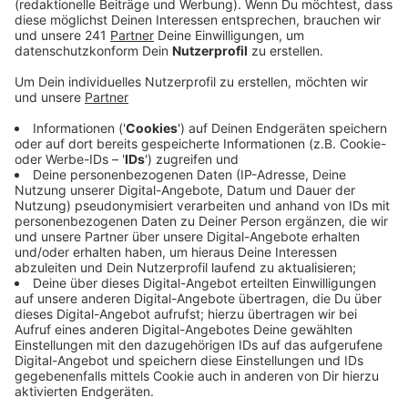
Polizei Köln.
Veröffentlicht:
Mittwoch, 18.01.2023 16:42
Anzeige
Die Feuerwehr hatte vor Ort nachgemessen und nichts
in der Luft gefunden. Aber eine Schülerin hat sich
mittlerweile gemeldet und gesagt, dass sie an diesem
Tag Pfefferspray dabeigehabt habe. Ob sie das Spray
absichtlich versprüht hat oder ob das ein Versehen
war, untersucht die Polizei gerade noch. Je nach
Ergebnis geht es um den Vorwurf der Fahrlässigkeit.
Anzeige
Weitere Meldungen aus Leverkusen