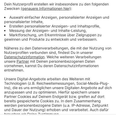
Anzeige
Reizgas: Feuerwehreinsatz an der Sekundarschule
Diskussionen um Blutspende-Regelung
wupsi zieht positive efi-Zwischenbilanz
Anzeige
Anzeige
Anzeige