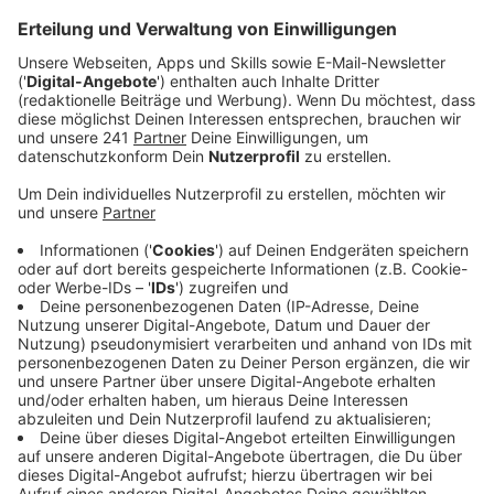
noch nicht wieder starten.
Veröffentlicht:
Dienstag, 22.10.2024 13:18
Anzeige
Sicherheit für Betreiber von oberster Priorität
Anzeige
Für die Autobahn GmbH stehe die Sicherheit an
oberster Stelle und erst wenn auch die Ergebnisse des
Gutachtens vorliegen, sei klar, an welchen Stellen
Nachbesserungsbedarf bei der Sicherheit bestehe.
Anzeige