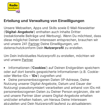
Veröffentlicht:
Montag, 12.01.2026 14:34
Anzeige
Die zweite Hälfte der neuen A1-Rheinbrücke soll in
diesem Jahr erste sichtbare Formen annehmen. Das
hat die Autobahn GmbH auf RL-Nachfrage
angekündigt. Die Baugruben für die
beiden Pylonpfeiler im Rhein sind demnach fertig. Im
neuen Jahr liegt der Fokus der Verantwortlichen vor
allem auf zwei Baufortschritten: Die Brückenpfeiler
fertigstellen und mit der Stahlbaumontage beginnen.
Bereits bei der ersten Brückenhälfte mussten die
schweren Stahlteile mit dem Schiff geliefert und
einem Kran installiert werden.
Anzeige