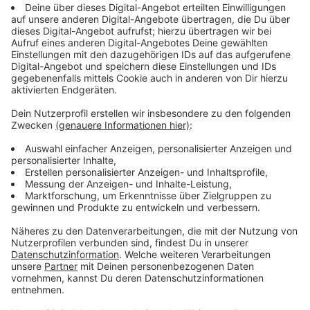
Auch wenn das nach großen Fortschritten klingt - bis
die zweite Brückenhälfte fertig ist wird es noch rund
zwei Jahre dauern. Die Autobahn GmbH geht davon
aus, dass der Verkehr erst Anfang 2028 - spätestens
im Frühjahr über beide Rheinbrückenhälften rollen kann.
Dann auf insgesamt acht Fahrspuren.
Anzeige
Rheinradweg soll Anfang 2027 öffnen
Anzeige
Auch der Rheinradweg zwischen Wiesdorf und
Rheindorf, der mittlerweile seit rund sieben Jahren
gesperrt ist, bleibt erstmal noch dicht. Die noch
anstehenden Arbeiten rund um die neue A1-