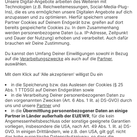
Rheinbrücke würden aus Sicherheitsgründen
keine frühere Öffnung des Radweges zulassen. Dazu
zählen zum Beispiel Hubmontagen. Fußgänger und
Radfahrer brauchen also weiter Geduld: Laut einer
Sprecherin sei erst im Frühjahr 2027 mit einer Öffnung
des Rheinradweges zu rechnen.
Anzeige
Weitere Meldungen aus Leverkusen
Anzeige
Käthe-Kollwitz-Gesamtschule: Stadt plant
Zusammenlegung der beiden Standorte
Schotterparkplatz in Opladen wird gesperrt