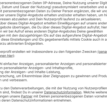
Anzeige
Damit läuft die Zulassung, Stand jetzt, im Dezember 
im Verdacht steht, krebserregend zu sein. Bayer hi
Verwendung sei das Mittel unbedenklich. Der Chemie
November ist in Brüssel eine weitere Abstimmung gep
Ergebnis geben, darf die EU-Kommission eigenständi
ursprünglich der Vorschlag, Glyphosat für weitere ze
Anzeige
Weitere Meldungen aus Leverkusen
Anzeige
GEMA-Gebühren: Großevents in Leverkusen werden w
Demo zugunsten Israels vor dem Rathaus