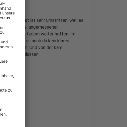
aus. Glyphosat ist sehr umstritten, weil es
ngegen sagt: bei angemessener
riese darf trotzdem weiter hoffen. Im
lant. Sollte es auch da kein klares
g entscheiden. Und von der kam
hn Jahre zuzulassen.
ohl teurer