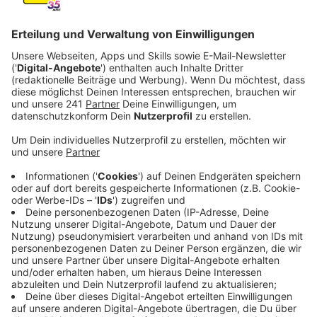
Veröffentlicht:
Donnerstag, 15.05.2025 06:33
Anzeige
Schneller von Opladen nach Düsseldorf und Köln: Das
wäre mit einer Verlängerung der S1 von Solingen nach
Opladen und einem Ausbau der S17 aus Köln möglich.
So lauteten Ende März die Ergebnisse einer
Machbarkeitsstudie. Jetzt fordert die Fraktion
Opladen Plus den Leverkusener Oberbürgermeister
auf, sich möglichst bald an das
Landesverkehrsministerium zu wenden - gemeinsam
mit Köln, dem Rheinisch-Bergischen Kreis und
Vertretern aus dem Raum Köln-Bonn. Da solche
Projekte ohnehin extrem langwierig seien, sollte man
den Beginn nicht unnötig verzögern, heißt es aus der
Fraktion.