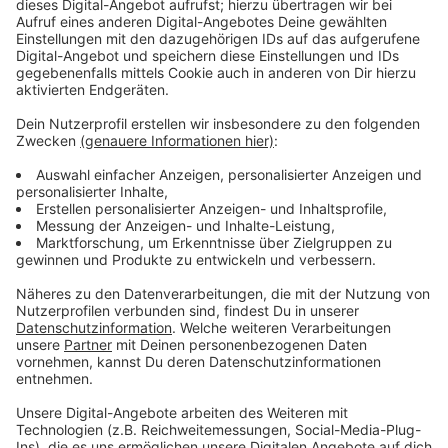
Anzeige
Details zu der Studie
Anzeige
Die Machbarkeitsstudie hat untersucht, ob di
e Linie
S1, die bislang in Solingen endet, in Zukunft im
halbstunden Takt bis nach Opladen fahren könnte.
Dafür gab es genauso grünes Licht wie für die
Verlängerung der von Süden kommenden S 17. Die soll
im 20-Minuten Takt von Köln-Mülheim bis Opladen
verlängert werden. Laut Plan könnten die ersten S-
Bahnen 2040 in Opladen halten.
Anzeige