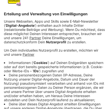
Auftrag gegeben hat. Demnach sind viele
Leverkusener Wohnungen sanierungsbedürftig.
Veröffentlicht:
Freitag, 21.03.2025 12:38
Anzeige
Appell an Berlin
Anzeige
Mit den neuen Zahlen will die Bau-Gewerkschaft das
Thema Wohnungsbau in den Fokus rücken,
insbesondere im Hinblick auf die neue
Bundesregierung. Die Leverkusener SPD und CDU
sollten sich mit ihren Berliner Kollegen austauschen
und auf das Thema der Wohnungsnot aufmerksam