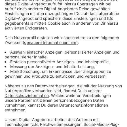
machen, fordert die IG Bau.
Anzeige
Altersgerechte Sanierung gefordert
Anzeige
Außerdem dürfe die neue Schwarz-Rote Regierung
nicht vergessen, dass viele Wohnungen in den
kommenden Jahren altersgerecht saniert werden
müssen. Damit sich auch ältere Leverkusener
zurechtfinden, brauche es zum Beispiel Duschen ohne
Schwellen oder breitere Türen für Rollstuhl oder
Rollator.
Anzeige