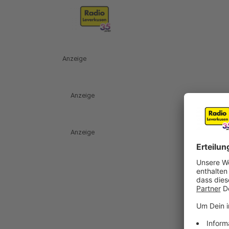
Anzeige
Anzeige
Anzeige