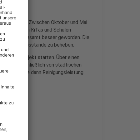
sagt die Stadt. Zwischen Oktober und Mai
gerückt, um in KiTas und Schulen
aut Stadt insgesamt besser geworden. Die
 um selbst Missstände zu beheben.
 ein Pilotprojekt starten. Über einen
bäude ausschließlich von städtischen
raum will sie dann Reinigungsleistung