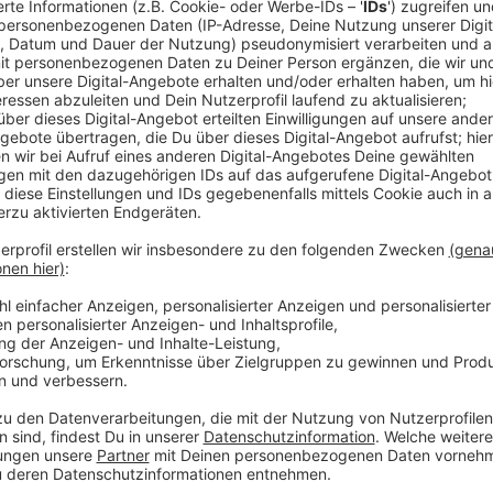
Anzeige
Das hat zu einer erfreulichen Entwicklung geführt, 
ist das städtische Reinigungsteam über 140 Mal aus
nachzuputzen. Seitdem ist die Reinigungsleistung l
Fremdfirmen würden jetzt auch schneller reagieren,
In einem nächsten Schritt will die Stadt im November
Zeitraum von zwei Jahren sollen zehn öffentliche Ge
Reinigungsteams geputzt werden. Nach dem Testzeit
und Kosten vergleichen.
Anzeige
Weitere Meldungen aus Leverkusen
Anzeige