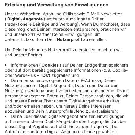
Veröffentlicht:
Donnerstag, 12.01.2023 15:43
Anzeige
Das haben Polizei und Staatsanwaltschaft am
Donnerstagnachmittag bekannt gegeben. Für
Hinweise, die zur Ergreifung des oder der Täter führen,
steht eine Belohnung von insgesamt 6.000 Euro aus.
Außerdem wird es morgen Vormittag eine
Pressekonferenz mit dem zuständigen
Kriminalhauptkommissar geben, in dem die Polizei den
aktuellsten Ermittlungsstand mitteilt. Wie hoch der
Schaden ist, der durch den Brand in der Sporthalle ist,
ist weiter unklar. Es fehlt noch eine statische
Untersuchung, um abschließend zu klären, wie teuer
die Reparatur der Sporthalle wird. Und vor allem
welche Auswirkungen das auf die eigentliche