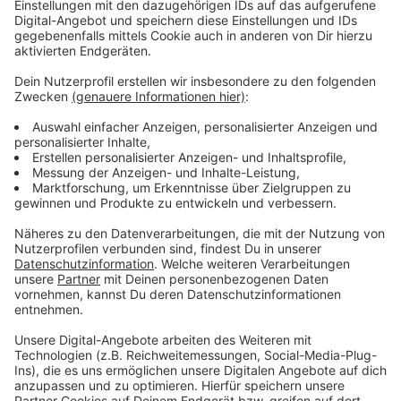
Sanierung der Sporthalle hat. Die Halle befand sich
zum Brandzeitpunkt im Rohbau, da sie seit rund
anderthalb Jahren umfangreich saniert
wird. Zeugenhinweise nimmt die Polizei unter 0221
229-0 oder per Mail an poststelle.koeln@polizei.nrw.de
entgegen.
Anzeige
©
Polizei Köln
Anzeige
Weitere Meldungen aus Leverkusen
Anzeige