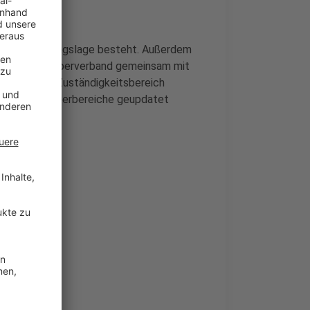
b eine Bedrohungslage besteht. Außerdem
gn hat der Wupperverband gemeinsam mit
 den ganzen Zuständigkeitsbereich
everkusener Uferbereiche geupdatet