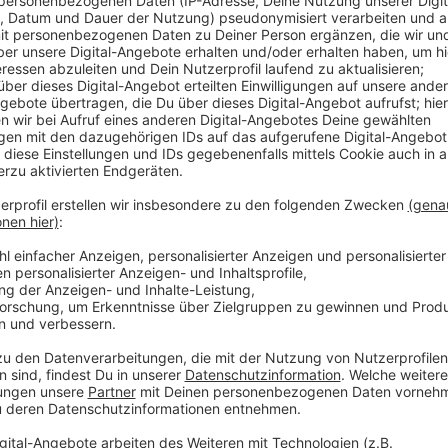
Anzeige
Auf den ersten Blick informiert eine Flut-Ampel, o
gibt es ausführlichere Infographen. Das neue Desi
Nutzern erarbeitet. Im Laufe des Jahres wird es auf
erweitert. Wann genau dieses Jahr die Seiten für L
werden, ist noch offen.
Hier kommt ihr zum Portal
Anzeige
Mehr Meldungen aus Leverkusen
Anzeige
Zuwachs bei der Leverkusener Stadtverwaltung
Leverkusen: Drogenschmuggel im ICE vor Gericht