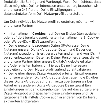
Veröffentlicht:
Dienstag, 16.04.2024 09:48
Anzeige
Dabei geht es um Mobilität, zum Beispiel bei
Rollstuhlfahrern, bis zur Kommunikation mit
Lehrkräften und Mitschülern. 40 Inklusionskräfte sind
schon in unserer Stadt im Einsatz. Das wichtigste für
den Job, das betonen die Malteser, ist grundlegend
erstmal das Interesse an der Arbeit mit Kindern und
Jugendlichen. Schulbegleiter sollen auch eine
Vertrauensperson darstellen.
Hier
findet ihr weitere
Infos zum Thema.
Anzeige