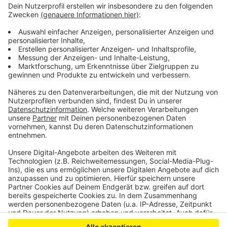
Leverkusen berät über Hundefreilaufflächen
Leverkusen: Fähre Hitdorf bleibt erstmal außer Betrieb
Kommen gut an: Rund 5.000 Efi-Fahrten in Leverkusen
Anzeige
Anzeige
Anzeige