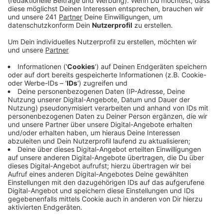
Anzeige
Ein Sattelschlepper ist vor der Ausfahrt Chorweiler in
ein Stauende hineingefahren und hat vier weitere LKW
und ein Auto ineinandergeschoben. Insgesamt gab es
vier teilweise Schwerstverletzte, einer davon musste
mit dem Hubschrauber abgeholt werden.
Die A57 in Richtung Köln war ab Dormagen bis in die
Abendstunden gesperrt. Weil die Polizei den Verkehr
über die A59 abgeleitet hat, waren auch die
Ausweichstrecken - unter anderem die A59 - sehr voll.
Anzeige
Weitere Meldungen aus Leverkusen
Anzeige