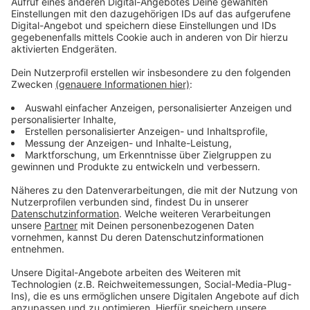
Schwimmkurse für Privatpersonen und
Kinder
Anzeige
Gerade jetzt in der Ferienzeit gibt es auch viele Kurse
für Privatpersonen mit ihren Kindern. Auch in der
Schulzeit ist das wochentags ab 16 Uhr und am
Wochenende möglich. Im Moment sind die meisten
dieser Angebote ausgebucht. Die Verlängerung von
„narwali“ ist dabei aber noch nicht berücksichtigt.
Hier
geht es zur Buchung
.
Anzeige
Weitere Meldungen aus Leverkusen
Anzeige