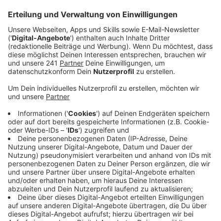
Anzeige
Der Schwimmcontainer „narwali“ bleibt länger in
Leverkusen als geplant. Das hat die Stadt am 14.
Oktober 2024 bekannt gegeben. Demnach wird er bis
zum 4. Januar 2024 an der GGS Heinrich-Lübke-Straße
in Steinbüchel stehen. Eigentlich sollte nach Ende
November Schluss sein. Allerdings werde der
Schwimmcontainer sehr gut angenommen, heißt es
von der Stadt. Durch die Unterstützung von der
Bürgerstiftung Leverkusen, dem Lions Club, Currenta
und der Paeschke GmbH sei die Verlängerung möglich
gemacht worden.
Anzeige