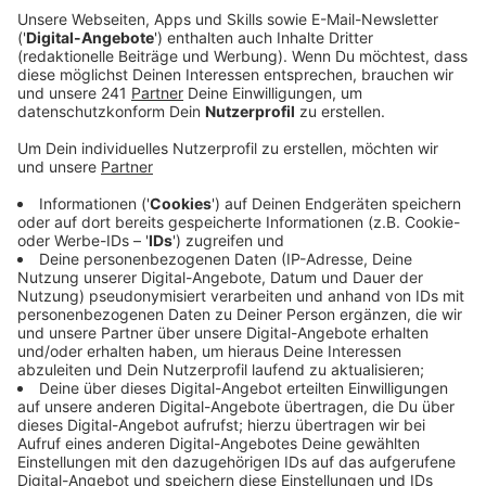
eröffnen.
Veröffentlicht:
Mittwoch, 17.09.2025 06:59
Anzeige
Bessere Nutzung von Wohnraum
Anzeige
So könne man einen Ausgleich zwischen jung und alt
herstellen und man könnte den Wohnraum in
Leverkusen besser nutzen als bisher. Die Verdi-
Gewerkschafts-Senioren fordern deswegen den
Stadtrat dazu auf, über so eine Tauschbörse
nachzudenken. Das Thema Wohnraum war auch jetzt
bei der Kommunalwahl sehr präsent. SPD und CDU
wollen sich beide für moderne Wohnraumkonzepte