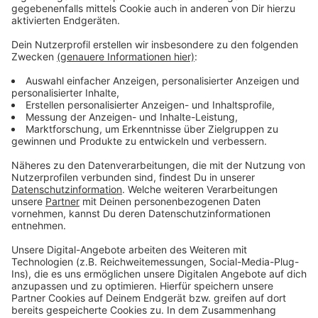
einsetzen.
Anzeige
Weitere Meldungen aus unserer Stadt
Anzeige
Leverkusener Jazztage 2025: Das Musik-Festival
wächst
Entwarnung: Polizeieinsatz am Landrat-Lucas-
Gymnasium
Sperrungen wegen A1-Ausbau in Leverkusen
Anzeige