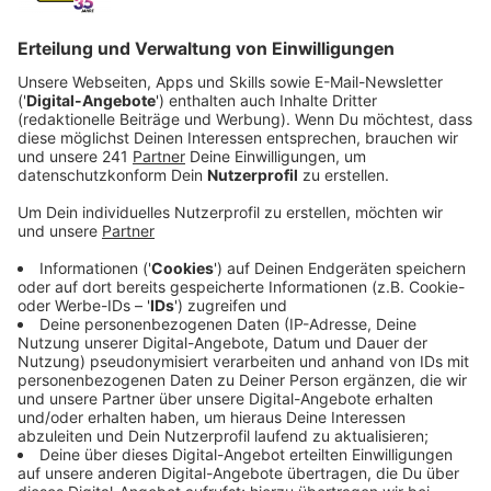
Veröffentlicht: Freitag, 11.04.2025 11:10
Anzeige
Pendler greifen oft zum Deutschlandticket
Anzeige
Der Anteil der Jobtickets unter den verkauften
Deutschlandtickets ist in unserer Region besonders
hoch – fast ein Viertel aller Tickets gehen an
Berufspendler, das sagt der Verkehrsbund Rhein-Sieg.
Er geht davon aus, dass selbst da noch Luft nach oben
ist, und dass noch mehr Unternehmen auf das Ticket
setzen, wenn die neue Bundesregierung die