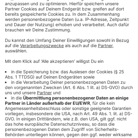
Mehr Nachrichten aus Leverkusen
Anzeige
Gastro in Leverkusen: Wird Essen gehen wieder
günstiger?
Staus rund um Leverkusen: Die Osterferien beginnen
Leverkusener Schüler wandern zurück in ihr altes
Gebäude
Anzeige
Anzeige