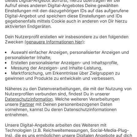
Finanzierung langfristig geregelt hat.
Anzeige
Preisanstieg dämpft Verkäufe kaum
Anzeige
Insgesamt schätzt der VRS, ähnlich wie die
bundesweiten Statistiker, dass die Fahrgastzahlen im
vergangenen Jahr um etwa fünf Prozent zugelegt
haben. Dass das Deutschlandticket zu Jahresbeginn
noch einmal teurer geworden ist, hat sich dagegen
bislang nur minimal auf den Verkauf ausgewirkt.
Anzeige