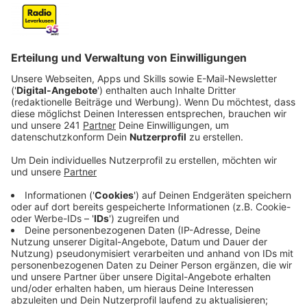
unsere Stadt.
Veröffentlicht:
Freitag, 07.07.2023 06:56
Anzeige
Ein Straßenfest in der Wiesdorfer Fußgängerzone mit
einer Bühne, auf der Musik-Acts und Kundgebungen
stattfinden können – das stellt sich die SPD für
Leverkusen vor. Am liebsten schon kommendes Jahr.
Aktuell bereite man einen Antrag vor, der gegen Ende
des Jahres in der Stadtpolitik diskutiert werden soll.
Vorher will die SPD mit den anderen Parteien in
Leverkusen ins Gespräch gehen, um eine möglichst
breite Mehrheit für die Idee zu bekommen. Auch die
Bayer 04 Junxx, der erste queere Fanclub der
Werkself, findet die Idee gut. Man hoffe, dass sich aus
so etwas auch eine queere Szene in Leverkusen