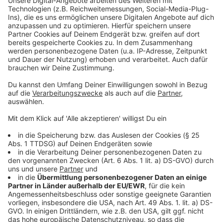
14 Uhr bis Montagfrüh um 3 Uhr und kostet rund 20
Euro.
Es ist ausschließlich online oder per VRS- bzw.
KVB-App zu bekommen.
Anzeige
Weitere Meldungen aus Leverkusen
Anzeige
Bayer 04 verpflichtet Granit Xhaka
Stadt Leverkusen weist auf Unterstützung bei
Energiekosten hin
Starke Preiserhöhung bei Leverkusener Fitness-Studio
Flexx-Fitness