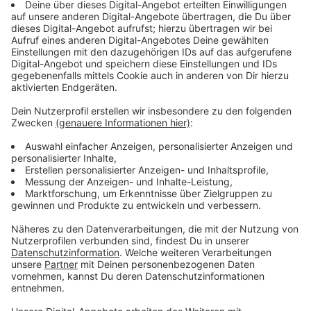
entwickeln könnte.
Anzeige
CSD 2023 in Köln und günstiges VRS-Ticket
Anzeige
Freitagnachmittag um 16 Uhr beginnt in Köln das
Straßenfest zum CSD, unter anderem mit einem
Bühnenprogramm in der Altstadt und vielen Music-
Acts wie Tim Bendzko und Dieter Thomas Kuhn. Am
kommenden Sonntag ist dann die große
Demonstration in der Innenstadt, Köln rechnet mit 1,4
Millionen Besuchern. Wer am Wochenende in die Stadt
fahren will, sollte die öffentlichen Verkehrsmittel
nutzen.
Der VRS hat ein CSD-Ticket für das ganze
Wochenende im Verkauf. Das gilt heute von heute ab