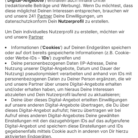
Veröffentlicht:
Freitag, 28.11.2025 06:49
Anzeige
Zwei Sammelpunkte
Anzeige
Gesammelt wird vor Block A (Ost) und vor dem
Eingang des Blocks E/F (Nord-West). Um alles
transportieren zu können, wird die Leverkusener Tafel
mit zwei Transportern vor Ort sein. Die Sammel-Aktion
ist bereits die siebte dieser Art.
Anzeige