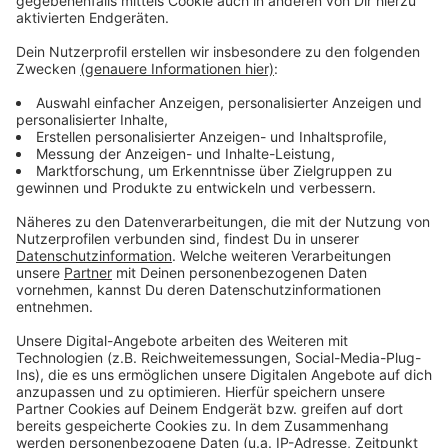
Weitere Meldungen aus Leverkusen
Anzeige
Grüne Leverkusen: OB-Kandidat Sven Weiss scheidet
aus
Starkregen in Leverkusen: Unwetterwarnung aufgelöst
Fressnapf in Leverkusen-Opladen nach Unfall wieder
geöffnet
Anzeige