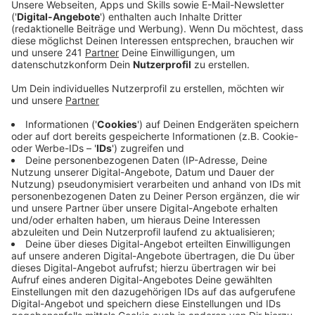
Anzeige
Für knapp einen Monat kann es zu Sperrungen des
Fahrradweges und der Skateanlage kommen. Mit dem
Beginn am Donnerstag sind für zwei Wochen erstmal
der Fahrradweg entlang der Bahnstrecke und Teile des
Skateparks betroffen. Nach zwei Wochen soll die
Strecke für Radfahrer dann wieder frei sein, Skater
müssen aber weiter mit Sperrungen rechnen. Die
gelten bis zum 10. Oktober. Hintergrund der Bohrungen
ist die Überprüfung, in welchem Zustand sich die
Stelzen-Brücke befindet.
Anzeige