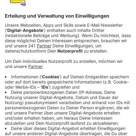
Rhöndorf aus Bad Honnef.
Veröffentlicht:
Donnerstag, 17.04.2025 08:58
Anzeige
Giants-Spieler im Interview mit Radio Leverkusen
mit Joel Lungelu und Dimi Djordjevic