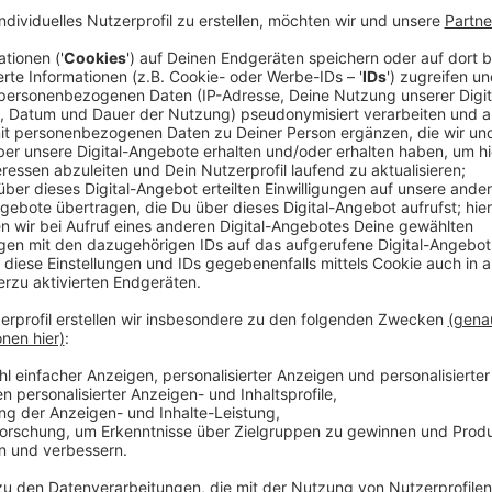
Anzeige
Bis Ende August können Leverkusener, die knapp über
finanzielle Unterstützung für ihre Energiekostenabr
Unterstützung richtet sich nach der Anzahl der Pers
Haushalt, der nicht mehr als 1.600 Euro netto monat
einmaligen Zuschuss von 150 Euro. Die werden direkt
Anzeige
Stadt Leverkusen unterstützt bei der Antra
Anzeige
Über das städtische Bürgertelefon "Unterstützung in
Bürger montags bis freitags von 8.00 bis 16.30 Uhr