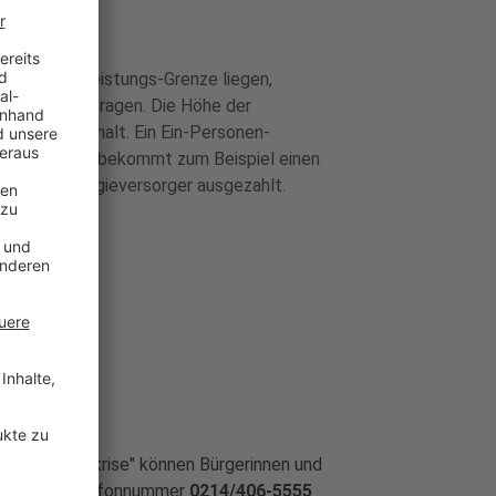
 der Sozialleistungs-Grenze liegen,
echnung beantragen. Die Höhe der
onen im Haushalt. Ein Ein-Personen-
lich verdient, bekommt zum Beispiel einen
 an den Energieversorger ausgezahlt.
gstellung
 der Energiekrise" können Bürgerinnen und
 unter der Telefonnummer
0214/406-5555