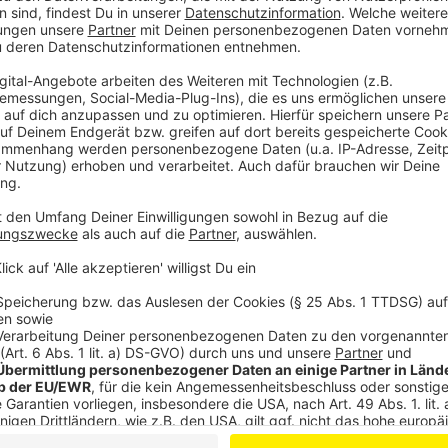
einen Termin mit dem Lotsenteam zur Antragsstellung
Mail an
staerkungspakt@stadt.leverkusen.de
ein 
persönlichen Termin in den Wiesdorfer Arkaden, Haup
Lotsenteam alle Punkte des Antrages mit hilfesuch
Anzeige
Weitere Meldungen aus Leverkusen
Anzeige
Polizeieinsatz in Leverkusen: Brutaler Überfall auf F
Polizei Leverkusen braucht wieder einen neuen Chef