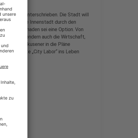
ist bereits unterschrieben. Die Stadt will
ktiver soll die Innenstadt durch den
mit den Luminaden sei eine Option. Von
ger etwas, sondern auch die Wirtschaft,
er die Leverkusener in die Pläne
s so genannte „City Labor“ ins Leben
k.
schaffen