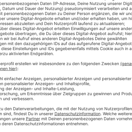
Der Kaufvertrag für etwas mehr als 12 Millionen Euro 
bei der Nutzung des Gebäudes flexibel bleiben. Attra
Umbau in jedem Fall werden. Auch eine Verknüpfung 
den Bauplänen hätten nicht nur die Leverkusener Bür
sagt Oberbürgermeister Uwe Richrath. Außerdem will 
miteinbinden: Um Ideen zu sammeln, hat die Stadt da
gerufen.
Weitere Infos dazu findet ihr über diesen Lin
Anzeige
Mehr Meldungen aus Leverkusen
Anzeige
Aufbau der Weihnachtsmärkte schreitet voran
Stadt will mehr Platz für Flüchtlinge in Leverkusen 