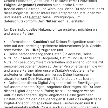
Anzeige
Der soll „Perspektiven Leverkusen 2040“ heißen, und
die Bedürfnisse aller Menschen in Leverkusen
bestmöglich miteinander vereinbaren. Der Stadtrat hat
die Idee dazu jetzt offiziell abgesegnet. Die Stadt hat
schon ein Konzept für Wohnungsbau, eins für die
Mobilität und für die Klimaanpassung – aber diese
Programme kollidieren in vielen Punkten miteinander.
Deswegen will die Stadt sie jetzt alle unter einen Hut
bringen und besser aufeinander abstimmen. Damit alle
Bedürfnisse erfüllt werden und niemand vergessen
wird, soll dieser Masterplan gemeinsam von Stadt,
Politik und Öffentlichkeit gestaltet werden. Ab
nächstem Jahr soll es deswegen erste
Beteiligungsaktionen geben. Trotzdem wird es laut