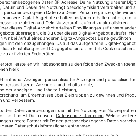
Anzeige
Die soll unter anderem die Bauleitplanung abändern,
Wettannahmestellen geöffnet werden können. Außer
engmaschiger kontrollieren und bei wiederholten Ve
CDU würden die Wettbüros die Vorschriften oft nich
Trading-Down-Effekt zu beobachten, bei dem leerst
Wettbranche angemietet werden, so ein Sprecher der
Anzeige
Weitere Meldungen aus Leverkusen
Anzeige
Notfallpläne für Stromausfälle in Leverkusen