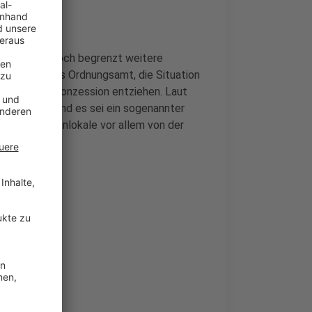
 sodass nur noch begrenzt weitere
dem soll das Ordnungsamt, die Situation
rstößen die Konzession entziehen. Laut
t beachten und es sei ein sogenannter
ehende Ladenlokale vor allem von der
 Partei.