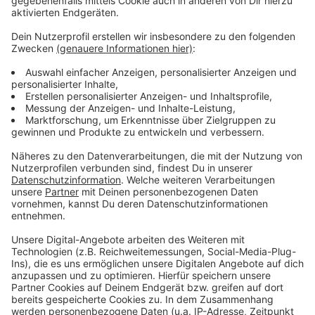
Anzeige
Mehr Meldungen aus Leverkusen
Anzeige
Sanierungsprojekte nach Flutkatastrophe: Fortschritte
in Leverkusen
Unfall zwischen zwei LKW - A3 hinter Leverkusen
vollgesperrt
Leverkusener Stadtrat lehnt KI-Einsatz in
Stadtverwaltung ab
Anzeige