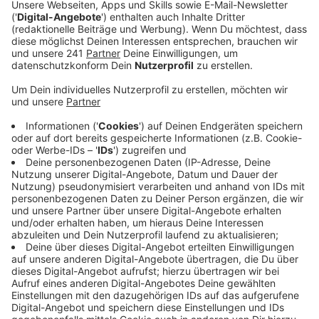
Veröffentlicht:
Freitag, 11.10.2024 06:38
Anzeige
Und A1 und A3 gehören traditionell zu den
staureichsten Strecken in ganz NRW. Der ADAC geht
davon aus, dass es ab heute Nachmittag voller wird.
Also dann, wenn Urlauber und Berufspendler
gleichzeitig unterwegs sind. Um möglichst entspannt
zu starten, empfiehlt der ADAC, wenn möglich erst
heute Abend nach 19 Uhr zu starten. Ansonsten sei
der Sonntag eine gute Alternative. In den vergangenen
Herbstferien lag der Staurekord bei 37 Kilometern auf
der A3 zwischen Langenfeld und dem Kreuz
Bonn/Siegburg. Die Autobahn GmbH geht aber davon
aus, dass es etwas entspannter wird. Unter anderem,
weil der erste Teil der neuen Rheinbrücke fertig ist.