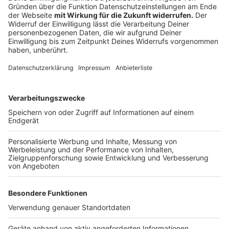
Prozent, die meisten ungültigen Stimmzettel
verzeichnet Wiesdorf. Mit insgesamt 38 Prozent
Wahlbeteiligung haben zwar weniger Menschen
gewählt als bei der Kommunalwahl am 14. September,
aber doch mehr Menschen als bei der letzten
Stichwahl vor fünf Jahren.
Anzeige
Weitere Meldungen aus Leverkusen
Anzeige
Grüne Leverkusen: Sven Weiss legt weitere Ämter
nieder
NABU Leverkusen klagt gegen Windrad-Bau in
Monheim