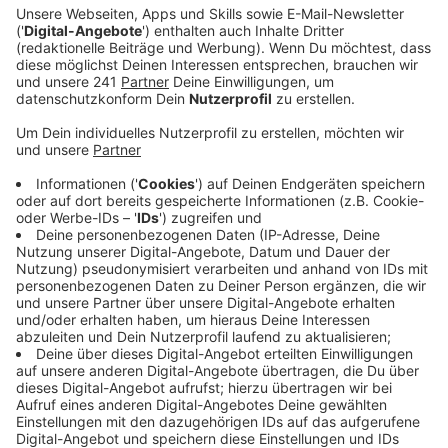
Anzeige
Kommunalwahl für Leverkusen: Die
Ergebnisse
Anzeige
Bei der Wahl am 14. September war die CDU als
Siegerin hervorgegangen, sie hat künftig die meisten
Sitze im Stadtrat. Auch in den Bezirksvertretungen hat
die CDU die meisten Wählerstimmen bekommen. Die
Partei Volt zieht erstmals in den Stadtrat ein,
Aufbruch Leverkusen wird künftig nicht mehr dort
vertreten sein.
Alle Ergebnisse der Wahl könnt ihr hier
noch einmal nachlesen.
CDU-OB-Kandidat Stefan Hebbel lag mit 35,9 Prozent