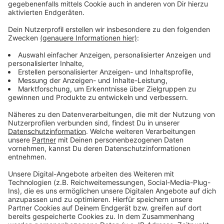
vor Uwe Richrath von der SPD mit 30,7 Prozent.
Anzeige
Väterlicher Stolz
Anzeige
Paul Hebbel, Stefan Hebbels Vater und ehemaliger
Oberbürgermeister Leverkusens (1999 bis 2004) zeigt
sich im Interview stolz und lobt den Ehrgeiz seines
Sohnes:
„Wenn er was erreichen wollte, hat er das
immer erreicht. Ich erinnere mich daran... Wir sind dann
samstags immer schwimmen gegangen, ich wollte
ihm das Schwimmen beibringen und irgendwann war
er dann soweit. Da sagt er morgens: 'Heute mach ich
mein Seepferdchen.' Das hat er auch gemacht."