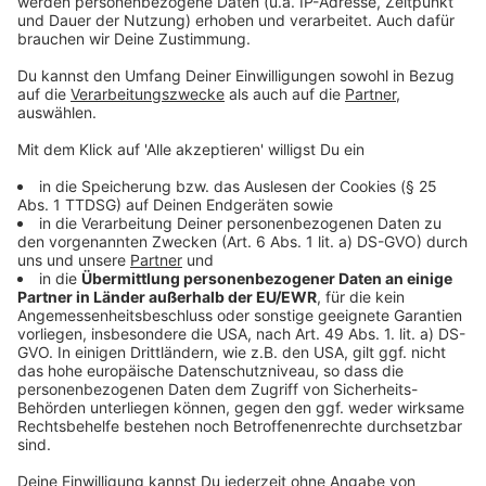
Anzeige
Wahlbeteiligung in den Stadtteilen
Anzeige
Wäre es gestern Abend nach Manfort gegangen, wäre
Uwe Richrath in seine dritte Amtszeit als
Oberbürgermeister gegangen. Das ist der einzige
Stadtteil, in dem der SPD-Kandidat bei der Stichwahl
deutlich vor seinem Kontrahenten lag. In den übrigen
Stadtteilen lag Hebbel deutlich vorne – am weitesten
war der Abstand in Bergisch Neukirchen mit 64
Prozent für die CDU und 36 für die SPD. Dort war auch
die Wahlbeteiligung mit fast 50 Prozent deutlich
höher als im Rest von Leverkusen, außerdem waren
fast alle abgegeben Stimmzettel gültig. Die niedrigste
Wahlbeteiligung gab es gestern in Manfort mit 26,7