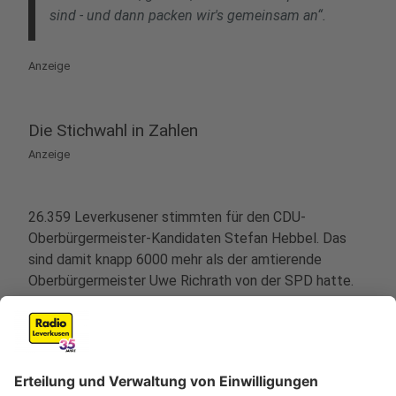
sind - und dann packen wir's gemeinsam an“.
Anzeige
Die Stichwahl in Zahlen
Anzeige
26.359 Leverkusener stimmten für den CDU-
Oberbürgermeister-Kandidaten Stefan Hebbel. Das
sind damit knapp 6000 mehr als der amtierende
Oberbürgermeister Uwe Richrath von der SPD hatte.
Für ihn stimmten 20.214 wahlberechtigte
Leverkusener. Wahlberechtigt waren 123.949 Bürger,
47,164 haben diese Möglichkeit in Anspruch
genommen (38,1%). Davon ungültig waren knapp 600
Stimmen (1,3%).