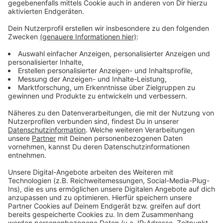
ausgelaufen, die die Kosten für Gastronomen durch die
Corona-Lockdowns abgefedert hatte.
Anzeige
Weitere Meldungen aus Leverkusen
Anzeige
Leverkusen: Demo für Fähre auf beiden Rheinseiten
Erdgasaustritt in Leverkusen: Leitung bei Bauarbeiten
beschädigt
Leverkusen gegen den Rechtsruck: Demo vor Rathaus
geplant
Anzeige