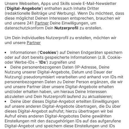
verändertes Gästeverhalten gesorgt – sagt
Leverkusens Gastrosprecher.
Veröffentlicht:
Montag, 29.01.2024 10:58
Anzeige
Gäste würden jetzt häufiger eher günstigere Gericht
bestellen, so Norhausen. Restaurantbesitzer könnten
darauf reagieren – beispielsweise, indem sie ihre
Speisekarten anpassen und günstigere Gerichte
anböten. Eine endgültige Bilanz könne man jetzt aber
noch nicht ziehen, denn klassischerweise gingen die
Leverkusener über Karneval weniger oft Essen.
Norhausen geht davon aus, dass Restaurantbesitzer
erst in zwei bis drei Monaten einen Effekt der
Mehrwertsteuererhöhung absehen können. Konkret
war eine Senkung der Mehrwertsteuer im letzten Jahr