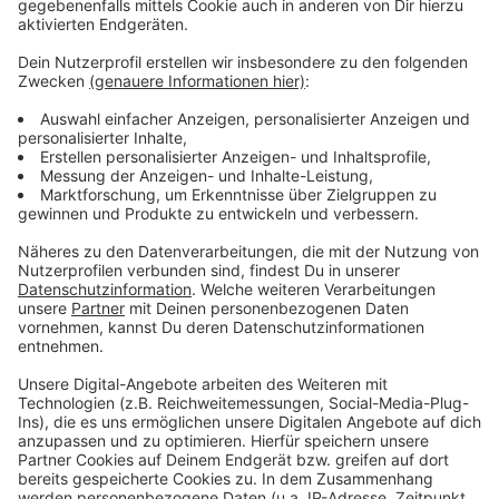
könnten neue Streiks drohen.
Anzeige
Weitere Meldungen aus Leverkusen
Anzeige
Brand in Schlebuscher Sporthalle: Tatverdächtige
ermittelt
Rekordeinnahmen für Leverkusen: Stadt investiert
Millionen in Personal
Schwerer Unfall auf der A3 bei Leverkusen: Viele
Verletzte
Anzeige