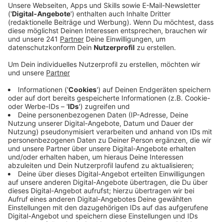
Veröffentlicht:
Dienstag, 14.02.2023 06:43
Anzeige
Sieben Kitas der Stadt konnten nur im Notbetrieb
öffnen, acht blieben komplett zu. Das lag laut Stadt
aber auch daran, dass einige Erzieher krank waren.
Wegen des Streiks konnte die Avea gestern bei
einigen Haushalten nicht die Mülltonne leeren. Der
Müllentsorger empfiehlt: die Tonnen einfach
stehenlassen - alle Touren sollen in den nächsten
Tagen nachgeholt werden. Gestreikt wird auch heute
wieder – und zwar bei der KVB. Davon ist auch die Linie
4 von und nach Schlebusch betroffen. Nächste Woche
steht zwischen ver.di und den Arbeitgebern dann die
nächste Verhandlungsrunde an. Gibt es kein Ergebnis,