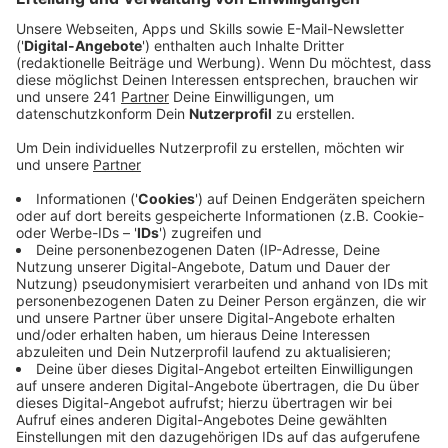
Anzeige
Nach Angaben der Gewerkschaft ver.di waren es vor
allem Beschäftigte aus der Werkstatt und Busfahrer
der Wupsi, Beschäftigte der sozialen Dienste in
Leverkusen, des Klinikums in Schlebusch, Erzieher und
Beschäftigte der Leverkusener Sparkasse.
Anzeige
"Busse-weise" kamen Streikteilnehmende aus
Leverkusen
Anzeige
Die Menschen kamen Busse-weise, heißt es von ver.di.