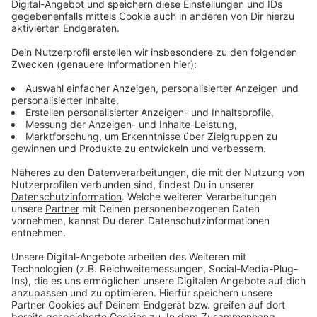
In Leverkusen war damit vor allem der Busverkehr von
Streiks betroffen. 10 städtische KiTas blieben
geschlossen. Verdi geht damit nach eigenen Angaben
mit sehr deutlichem Rückenwind in die nächsten
Verhandlungen mit den Arbeitgebern Ende März.
Anzeige
Weitere Meldungen aus Leverkusen
Anzeige
Jetzt anmelden für Stadtradeln in Leverkusen
Mediensucht wird zum Problem, sagt Leverkusener
Suchthilfe