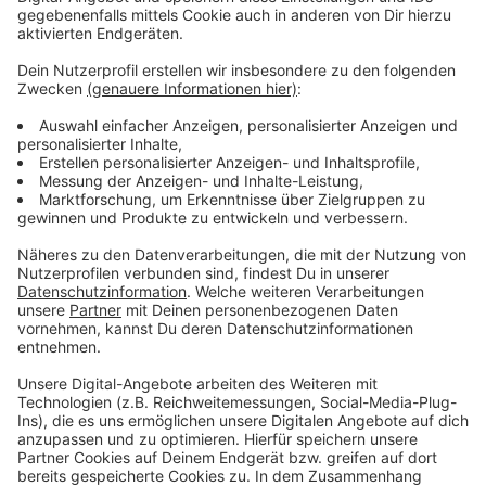
Um darauf aufmerksam zu machen, startet heute eine
9-monatige Kampagne mit dem Namen „Rauf die
Plätze, fertig los!“ Dazu wird es heute um 11 Uhr in der
Wiesdorfer Fußgängerzone eine symbolische
Verlosung von Frauenhausplätzen geben.
Anzeige
Weitere Meldungen aus Leverkusen
Anzeige
Leverkusener Kinopolis will sich künftig besser
aufstellen
"Woche der Ausbildung" in Leverkusen
Calevornia soll gesplittet werden