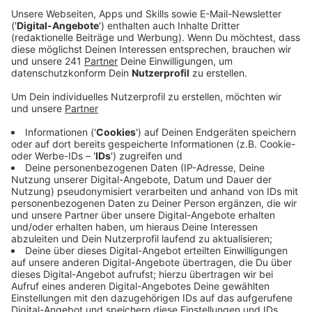
Veröffentlicht:
Mittwoch, 08.03.2023 06:20
Anzeige
Die Gewerkschaft Ver.di ruft bundesweit zu
Warnstreiks auf. Im Fokus stehen vor allem Sozial- und
Erziehungsdienste, die, so ver.di, nach wie vor
größtenteils von Frauen ausgeübt werden. Aus diesem
Grund bleiben viele Kitas bei uns heute dicht -
betroffen sind unter anderem die Kitas Borkumstraße,
Adalbert-Stifter-Straße und Dhünnberg. Eine genaue
Auflistung findet ihr
hier
. Die Gewerkschaft fordert
10,5 Prozent mehr Lohn.
Nicht mehr Gehalt, aber mehr Platz fordert das
Leverkusener Frauenhaus. Im Schnitt müssen hier 150
schutzsuchende Frauen jährlich abgewiesen werden.