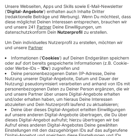
beschlossen.
Veröffentlicht:
Montag, 01.06.2026 15:02
Anzeige
Auswirkungen in Leverkusen
Anzeige
Dumping-Preise verhindern und einen fairen
Wettbewerb schaffen: Die Stadt Köln hat
festgesetzt, dass Anbieter wie Uber und Bolt ab
sofort nur noch maximal 20 Prozent günstiger sein
dürfen als Taxisunternehmen. Das gilt für alle
Fahrdienste, die in der App aus Köln gebucht werden.
Gleichzeitig steigen auch die Taxi-Tarife in unserer