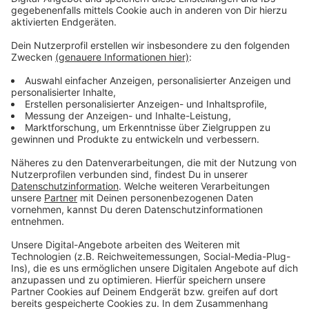
Nachbarstadt: Die Grundgebühr steigt auf 4,90 Euro,
der Kilometerpreis auf 2,90 Euro. In Leverkusen ist
Taxi fahren etwas günstiger – bei uns ist die Gebühr
70 bzw. 30 Cent günstiger.
Anzeige
Mehr Nachrichten aus Leverkusen
Anzeige
Nach JVA-Skandal: Strengere Regeln in Gefängnissen
Viele Azubi-Bewerber in Leverkusen
Blutspender in Leverkusen gesucht