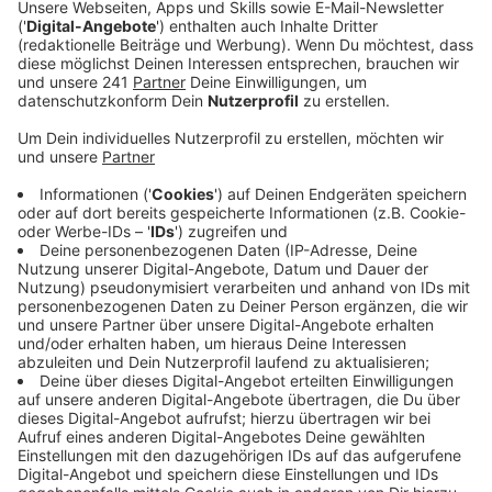
Veröffentlicht:
Montag, 22.04.2024 06:57
Anzeige
In den sozialen Medien hatten Nutzer die Hundehalter
öffentlich an den Pranger gestellt, sie mit
Hasskommentaren beschimpft und unter anderem
Fotos und persönliche Daten von ihnen veröffentlicht.
Die Ermittlungen der Polizei dazu laufen.
Ob der Hund tatsächlich durch Tierquälerei ums Leben
gekommen ist, lässt sich nicht mehr klären. Die
Obduktion hat dazu laut Stadt kein Ergebnis gebracht
– die Verwesung des Tierkörpers war dazu schon zu
weit fortgeschritten.
Gegen die Hundehalter hat die Stadt trotzdem ein
Tierhalteverbot verhängt. Auch gegen sie ermitteln