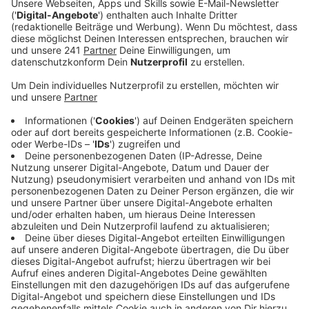
Inhalt schweigt die Stadt auf Radio Leverkusen
Nachfrage. Nur so viel: der Bund hält einen Tunnel
für technisch machbar und das sei ein gutes
Zeichen.
Veröffentlicht:
Donnerstag, 22.02.2024 10:42
Anzeige
Auch die Leverkusener FDP hat auf das vertrauliche
Schreiben reagiert. Demnach ist vor allem die
Finanzierung eines Tunnels der Knackpunkt – er
könnte bis zu einer Milliarden Euro teurer werden als
ein Ausbau der Stelzenautobahn. Der Bund will dafür
nicht zahlen. Stadt und Land müssten für Geld sorgen,
um eine Megastelze zu verhindern. Die FDP fordert die
Stadt auf, entsprechende Gespräche mit Land und
Bund zu führen. Die Stadt hat bereits angekündigt,