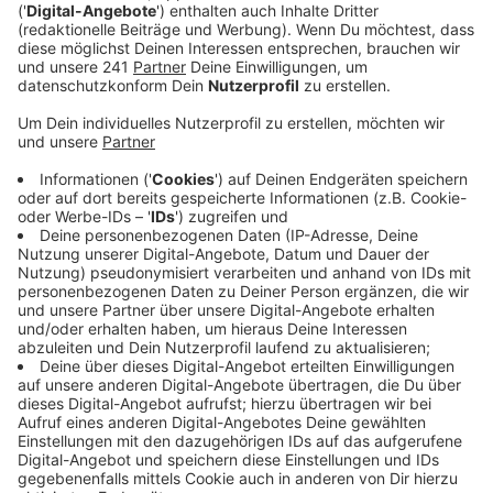
Anzeige
Am Morgen hat es auf den Autobahnen rund um
Leverkusen einige Unfälle gegeben. Auf der A3 zum
Beispiel gab es laut Polizei zwischen Opladen und
Leverkusen-Zentrum einen Auffahrunfall mit
insgesamt 3 PKW, zwei Personen wurden
leichtverletzt. Auch auf der A59 kam es zu einem
Auffahrunfall, sogar mit vier beteiligten Fahrzeugen.
Auch hier bleib es bei Sachschäden und zwei
Leichtverletzten. Welche Rolle die Wetterverhältnisse
bei den Unfällen gespielt haben, ist laut Polizei aber
noch nicht klar. Insgesamt sei die Zahl der Unfälle
nicht auffällig höher als sonst, so eine
Polizeisprecherin.