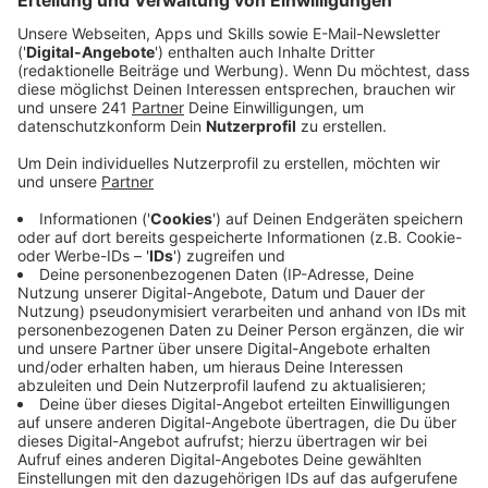
Anzeige
Der 44-Jährige hatte in Langenfeld die Kontrolle über
seinen Wagen verloren und kam von der Straße ab.
Danach überfuhr ein Verkehrsschild und stieß gegen
einen Baum.
Anzeige
Kein Führerschein
Anzeige
Der Fahrer gab vor Ort an, er habe Cannabis
konsumiert, er hatte außerdem keinen Führerschein.
Der Leverkusener wird aktuell noch im Krankenhaus