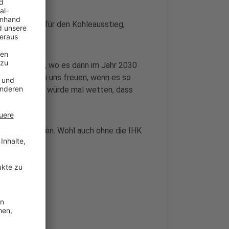
ch seien sie für den Kohleausstieg,
r Sache haben, wo es dann im Jahr 2030
us. Wir würden uns freuen, wenn es so
rechen und ich würde mal wetten, dass
t hat."
eichnen lassen. Wohl auch ohne die IHK