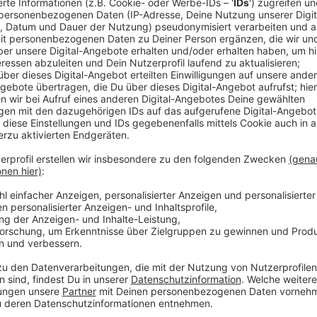
Deren Präsidentin Nicole Grünewald sagt, grundsätzli
glauben aber nicht an das Ziel 2030.
"Ich möchte meine Unterschrift nicht unter eine
heißt 'Oh, hat nicht geklappt.' Da gehen wir von a
passiert. Wir können ja im Jahr 2030 nochmal sp
das mit dem Kohleausstieg bis dahin nicht geklapp
Am Dienstag will NRW das Dokument feierlich unterz
Köln.
Anzeige
Weitere Meldungen aus Leverkusen
Anzeige