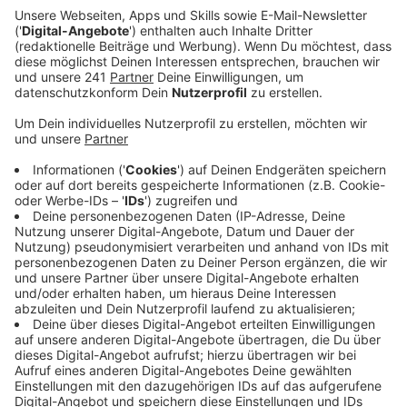
eigener Aussage auch Ansprechpartner für Politik
und Verwaltung sein.
Veröffentlicht:
Montag, 18.05.2026 12:05
Anzeige
Rund 30 Unternehmen bei uns in der Stadt haben sich
zum Wirtschaftsforum Leverkusen
zusammengeschlossen. Mit dabei sind nach eigener
Aussage Unternehmen aus ganz unterschiedlichen
Branchen, die sich über ihre Erfahrungen hier in der
Stadt austauschen möchten. Aber auch nach außen hin
will das Wirtschaftsforum auftreten und die
Perspektive der Wirtschaft gegenüber der Politik
vertreten. Und von der gab es direkt positives
Feedback. Das sei hilfreich, um bei Plänen und
Entscheidungen die Sichtweise von Unternehmen