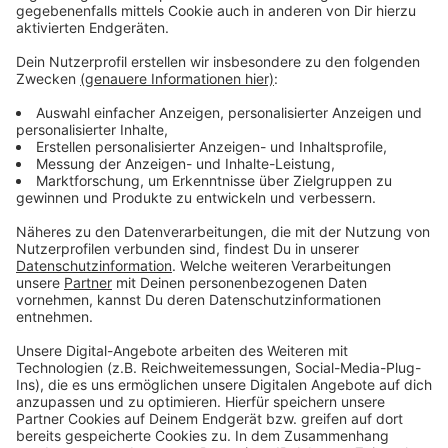
einzubinden, so Oberbürgermeister Hebbel. Die
Initiative steht für weitere Mitglieder offen, dabei sei
es nicht wichtig, wie groß das Unternehmen sei.
Einzige Bedingung: Der Unternehmenssitz muss in
unserer Stadt sein.
Anzeige
Weitere Meldungen aus Leverkusen
Anzeige
Stadtrat spricht über Grundsteuererhöhung
Bonner Straße: Land stellt Geld für Sanierung bereit
Bayer 04 Leverkusen: Offene Trainerfrage
Anzeige