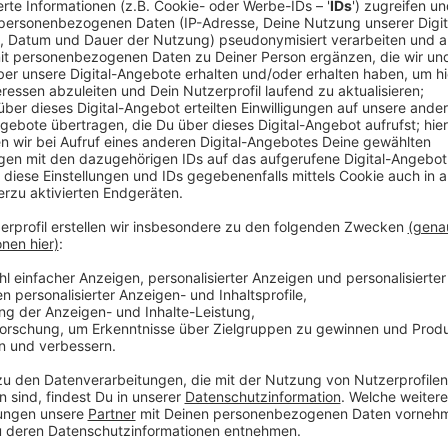
Für zwei seiner Söhne fallen jeweils drei Jahre an. S
Körperverletzung und gewerbs- sowie bandenmäßige
Bewährungsstrafen hat das Gericht ausgesprochen: z
sowie ein Jahr und neun Monate für einen weiteren So
Geständnisse abgelegt. Neben Straftaten multipler A
um das 1.700 Quadratmeter große Grundstück der Lev
Jobcenter durch falsch Angaben des Clans finanzier
Das Anwesen werde jetzt eingezogen, heißt es vom 
Anzeige
Weitere Meldungen aus Leverkusen:
Anzeige
Hohe Heizkosten: Zuschüsse für Leverkusener Tag