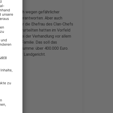
ie mussten sich wegen gefährlicher
n Betrugs verantworten. Aber auch
wei Jahre für die Ehefrau des Clan-Chefs
hn - alle Verurteilten hatten im Vorfeld
rt ging es bei der Verhandlung vor allem
erkusener Familie. Das soll das
t haben. Die Summe: über 400.000 Euro.
Düsseldorfer Landgericht.
esmütter