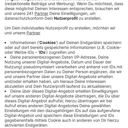
Anzeige
Trotz des schlechten Wetters war das der drittbeste
Markt in den letzten 20 Jahren. Bemerkenswert sei
vor allem, dass die rund 9.000 Besucher mehr Lust
hatten, Geld auszugeben. Die Händler haben größere
Umsätze gemacht, als im letzten Jahr und seien sehr
zufrieden. Der Nordische Weihnachtsmarkt im
Neulandpark soll auf jeden Fall im nächsten Jahr
wieder stattfinden.
Anzeige
Weitere Meldungen aus Leverkusen
Anzeige