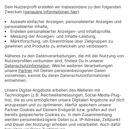
Annahmestopp für Kleidung beim Leverkusener
Kältegang
Leverkusen-Köln: Entscheidung zur Fähre erneut
verschoben
Geschenke sammeln: Riesige Leverkusener
Spendenbereitschaft
Anzeige
Anzeige